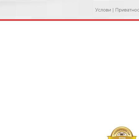
Услови
|
Приватно